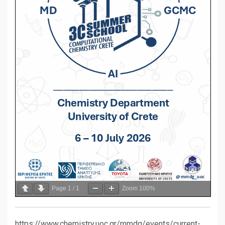
Page
1
/
1
Zoom
100%
https://www.chemistry.uoc.gr/mmdg/events/current-