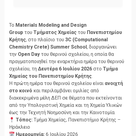
Το
Materials Modeling and Design
Group
του
Τμήματος Χημείας
του
Πανεπιστημίου
Κρήτης
, στο πλαίσιο του
3C (Computational
Chemistry Crete) Summer School
, διοργανώνει
την
Open Day
του θερινού σχολείου, η οποία θα
πραγματοποιηθεί την εναρκτήρια ημέρα του θερινού
σχολείου, τη
Δευτέρα 6 Ιουλίου 2026
στο
Τμήμα
Χημείας του Πανεπιστημίου Κρήτης
.
Η πρώτη ημέρα του θερινού σχολείου είναι
ανοιχτή
στο κοινό
και περιλαμβάνει ομιλίες από
διακεκριμένα μέλη ΔΕΠ σε θέματα που εκτείνονται
από την Υπολογιστική Χημεία και τη Χημεία Υλικών
έως την Τεχνητή Νοημοσύνη και την Καινοτομία.
Τόπος:
Τμήμα Χημείας, Πανεπιστήμιο Κρήτης –
Ηράκλειο
Ημερομηνία:
6 Ιουλίου 2026