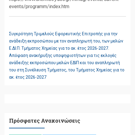
events/programm/index.htm
Συγκρότηση Τριμελούς Εφορευτικής Επιτροπής για την
ΠΛΟΉΓΗΣΗ
ανάδειξη εκπροσώπου με τον αναπληρωτή του, των μελών
ΆΡΘΡΩΝ
Ε.ΔΙ.Π. Τμήματος Χημείας για το ακ. έτος 2026-2027.
Απόφαση ανακήρυξης υποψηφιοτήτων για τις εκλογές
ανάδειξης εκπροσώπου μελών ΕΔΙΠ και του αναπληρωτή
του στη Συνέλευση Τμήματος, του Τμήματος Χημείας για το
ακ. έτος 2026-2027
Πρόσφατες Ανακοινώσεις