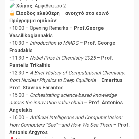
Χώρος:
Αμφιθέατρο 2
Είσοδος ελεύθερη – ανοιχτό στο κοινό
Πρόγραμμα ομιλιών:
• 10:00 – Opening Remarks –
Prof.George
Vassilikogiannakis
• 10:30 –
Introduction to MMDG
–
Prof. George
Froudakis
• 11:30 –
Nobel Prize in Chemistry 2025
–
Prof.
Pantelis Trikalitis
• 12:30 –
A Brief History of Computational Chemistry:
from Nuclear Physics to Deep Equilibria
–
Emeritus
Prof. Stavros Farantos
• 15:00 –
Orchestrating science-based knowledge
across the innovation value chain
–
Prof. Antonios
Angelakis
• 16:00 –
Artificial Intelligence and Computer Vision:
How Computers “See”—and How We See Them
–
Prof.
Antonis Argyros