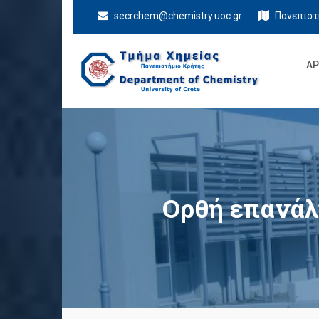
secrchem@chemistry.uoc.gr
Πανεπιστ
ΑΡ
Τμήμα Χημείας
Πανεπιστήμιο Κρήτης
Ορθή επανάλ