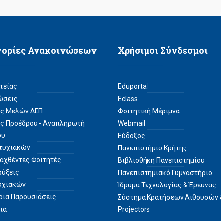
γορίες Ανακοινώσεων
Χρήσιμοι Σύνδεσμοι
ατείας
Eduportal
ώσεις
Eclass
ές Μελών ΔΕΠ
Φοιτητική Μέριμνα
ές Προέδρου - Αναπληρωτή
Webmail
ου
Εύδοξος
τυχιακών
Πανεπιστήμιο Κρήτης
σαχθέντες Φοιτητές
Βιβλιοθήκη Πανεπιστημίου
ρύξεις
Πανεπιστημιακό Γυμναστήριο
υχιακών
Ίδρυμα Τεχνολογίας & Έρευνας
άρια Παρουσιάσεις
Σύστημα Kρατήσεων Αιθουσών 
ρια
Projectors