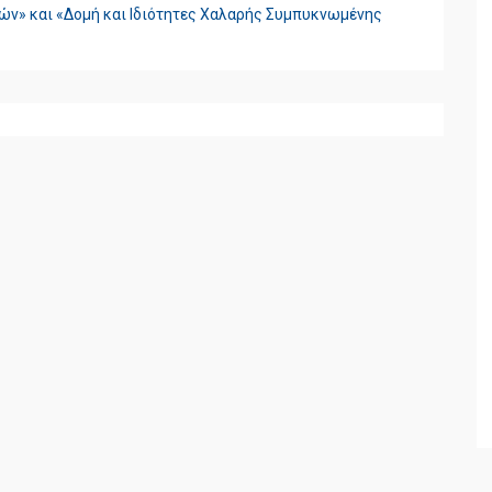
ν» και «Δομή και Ιδιότητες Χαλαρής Συμπυκνωμένης