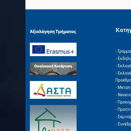
Κατη
- Γραμμ
- Εκδηλ
- Εκλογ
- Εκλογ
Προέδρ
- Μεταπ
- Νεοει
- Προκη
- Προπτ
- Σεμιν
- Συνέδ