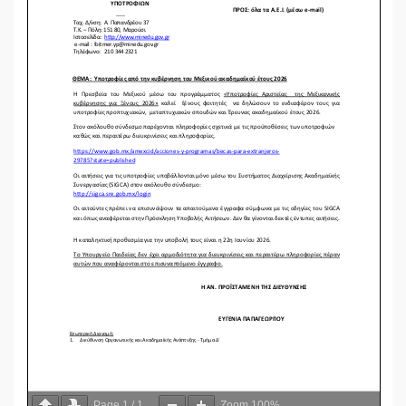
Page
1
/
1
Zoom
100%