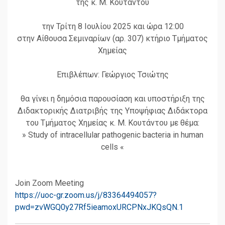
της κ. Μ. Κουτάντου
την Τρίτη 8 Ιουλίου 2025 και ώρα 12:00
στην Αίθουσα Σεμιναρίων (αρ. 307) κτήριο Τμήματος
Χημείας
Επιβλέπων: Γεώργιος Τσιώτης
θα γίνει η δημόσια παρουσίαση και υποστήριξη της
Διδακτορικής Διατριβής της Υποψήφιας Διδάκτορα
του Τμήματος Χημείας κ. Μ. Κουτάντου με θέμα:
» Study of intracellular pathogenic bacteria in human
cells «
Join Zoom Meeting
https://uoc-gr.zoom.us/j/83364494057?
pwd=zvWGQ0y27Rf5ieamoxURCPNxJKQsQN.1