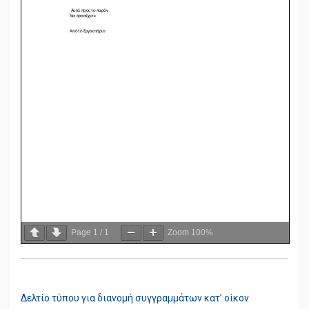
Page
1
/
1
Zoom
100%
Δελτίο τύπου για διανομή συγγραμμάτων κατ’ οίκον