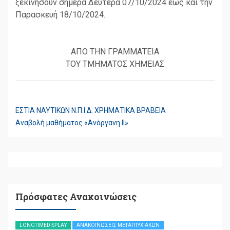
ξεκινήσουν σήμερα Δευτέρα 07/10/2024 έως και την
Παρασκευή 18/10/2024.
ΑΠΟ ΤΗΝ ΓΡΑΜΜΑΤΕΙΑ
ΤΟΥ ΤΜΗΜΑΤΟΣ ΧΗΜΕΙΑΣ
ΕΣΤΙΑ ΝΑΥΤΙΚΩΝ Ν.Π.Ι.Δ. ΧΡΗΜΑΤΙΚΑ ΒΡΑΒΕΙΑ
ΠΛΟΉΓΗΣΗ
Αναβολή μαθήματος «Ανόργανη ΙΙ»
ΆΡΘΡΩΝ
Πρόσφατες Ανακοινώσεις
LONGTIMEDISPLAY
ΑΝΑΚΟΙΝΏΣΕΙΣ ΜΕΤΑΠΤΥΧΙΑΚΏΝ