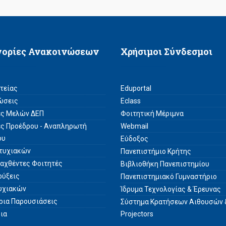
γορίες Ανακοινώσεων
Χρήσιμοι Σύνδεσμοι
ατείας
Eduportal
ώσεις
Eclass
ές Μελών ΔΕΠ
Φοιτητική Μέριμνα
ές Προέδρου - Αναπληρωτή
Webmail
ου
Εύδοξος
τυχιακών
Πανεπιστήμιο Κρήτης
σαχθέντες Φοιτητές
Βιβλιοθήκη Πανεπιστημίου
ρύξεις
Πανεπιστημιακό Γυμναστήριο
υχιακών
Ίδρυμα Τεχνολογίας & Έρευνας
άρια Παρουσιάσεις
Σύστημα Kρατήσεων Αιθουσών 
ρια
Projectors