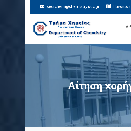
secrchem@chemistry.uoc.gr
Πανεπιστ
ΑΡ
Τμήμα Χημείας
Πανεπιστήμιο Κρήτης
Αίτηση χορή