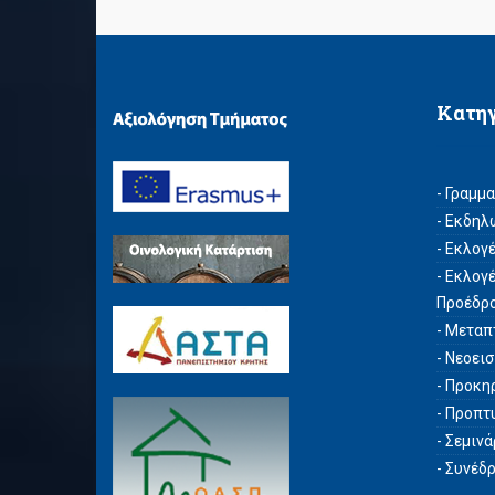
Κατη
- Γραμμ
- Εκδηλ
- Εκλογ
- Εκλογ
Προέδρ
- Μεταπ
- Νεοει
- Προκη
- Προπτ
- Σεμιν
- Συνέδ