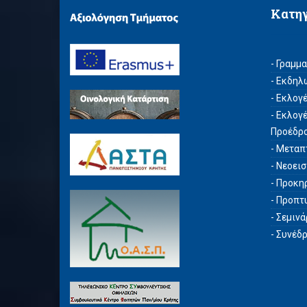
Κατη
- Γραμμ
- Εκδηλ
- Εκλογ
- Εκλογ
Προέδρ
- Μεταπ
- Νεοει
- Προκη
- Προπτ
- Σεμιν
- Συνέδ