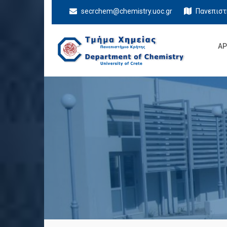
secrchem@chemistry.uoc.gr
Πανεπιστ
ΑΡ
Τμήμα Χημείας
Πανεπιστήμιο Κρήτης