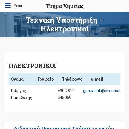
Τμήμα Χημείας
Menu
Τεχνική Υποστήριξη –
Ηλεκτρονικοί
ΗΛΕΚΤΡΟΝΙΚΟΙ
Ονομα
Γραφείο
Τηλέφωνο
e-mail
Ονομα
Γραφείο
Τηλέφωνο
e-mail
Γιώργος
+30 2810
gpapadak@chemistry.uoc
Παπαδάκης
545059
Διδακτικό Προσωπικό Τμήματος εκτός